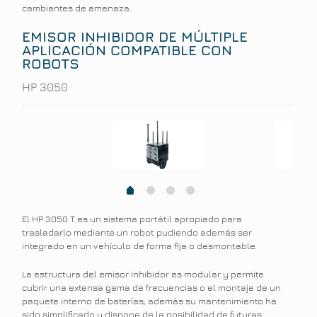
cambiantes de amenaza.
EMISOR INHIBIDOR DE MÚLTIPLE
APLICACIÓN COMPATIBLE CON
ROBOTS
HP 3050
1
2
3
0
El HP 3050 T es un sistema portátil apropiado para
trasladarlo mediante un robot pudiendo además ser
integrado en un vehículo de forma fija o desmontable.
La estructura del emisor inhibidor es modular y permite
cubrir una extensa gama de frecuencias o el montaje de un
paquete interno de baterías; además su mantenimiento ha
sido simplificado y dispone de la posibilidad de futuras