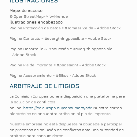
ILUSTRACIONES
Mapa de acceso
© OpenStreetMap-Mitwirkende
ilustraciones encabezado
Página Protección de datos = @Tomasz Zajda - Adobe Stock
Página Contacto = @everythingpossible - Adobe Stock
Página Desarrollo & Producción = @everythingpossible
- Adobe Stock
Página Pie de imprenta = @psdesign1 - Adobe Stock
Página Asesoramiento = @Sikov - Adobe Stock
ARBITRAJE DE LITIGIOS
La Comisión Europea pone a disposición una plataforma para
la solución de conflictos
online:
https://ec.europa.eu/consumers/odr
. Nuestro correo
electrónico se encuentra arriba en el pie de imprenta.
Nuestra empresa no está dispuesta ni obligada a participar
en procesos de solución de conflictos ante una autoridad de
arbitraje para consumidores.