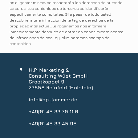
es el gestor mismo, se respetarán los derechos de autor de
terceros. Los contenidos de terceros se identificarán
específicamente como tales. Si a pesar de todo usted
descubriera una infracción de la ley de derechos de la
propiedad intelectual, le rogaríamos nos informara.
Inmediatamente después de entrar en conocimiento acerca
de infracciones de esa ley, eliminaremos ese tipo de
contenidos.
H.P. Marketing &
Consulting Wüst GmbH
Grootkoppel 9
23858 Reinfeld (Holstein)
info@hp-jammer.de
+49(0) 45 33 70 11 0
+49(0) 45 33 45 95