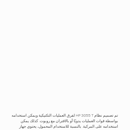
تم تصميم نظام HP 3055 T لفرق العمليات التكتيكية ويمكن استخدامه
بواسطة قوات العمليات يدويًا أو بالاقتران مع روبوت. كذلك يمكن
استخدامه على المركبة. بالنسبة للاستخدام المحمول، يحتوي جهاز