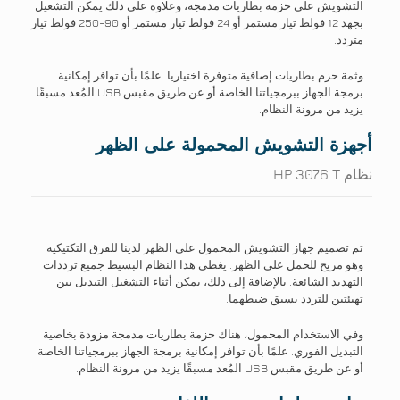
التشويش على حزمة بطاريات مدمجة، وعلاوة على ذلك يمكن التشغيل
بجهد 12 فولط تيار مستمر أو 24 فولط تيار مستمر أو 90-250 فولط تيار
متردد.
وثمة حزم بطاريات إضافية متوفرة اختياريا. علمًا بأن توافر إمكانية
برمجة الجهاز ببرمجياتنا الخاصة أو عن طريق مقبس USB المُعد مسبقًا
يزيد من مرونة النظام.
أجهزة التشويش المحمولة على الظهر
نظام HP 3076 T
تم تصميم جهاز التشويش المحمول على الظهر لدينا للفرق التكتيكية
وهو مريح للحمل على الظهر. يغطي هذا النظام البسيط جميع ترددات
التهديد الشائعة. بالإضافة إلى ذلك، يمكن أثناء التشغيل التبديل بين
تهيئتين للتردد يسبق ضبطهما.
وفي الاستخدام المحمول، هناك حزمة بطاريات مدمجة مزودة بخاصية
التبديل الفوري. علمًا بأن توافر إمكانية برمجة الجهاز ببرمجياتنا الخاصة
أو عن طريق مقبس USB المُعد مسبقًا يزيد من مرونة النظام.