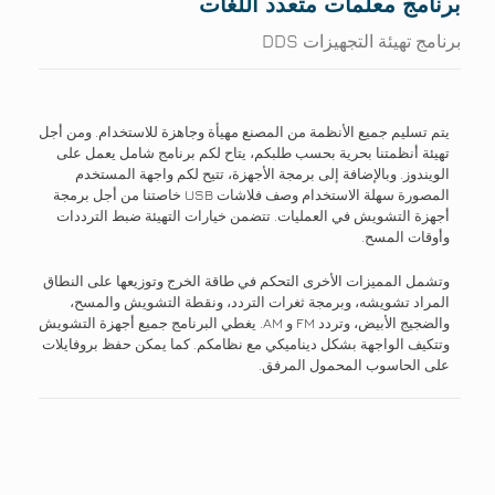
برنامج معلمات متعدد اللغات
برنامج تهيئة التجهيزات DDS
يتم تسليم جميع الأنظمة من المصنع مهيأة وجاهزة للاستخدام. ومن أجل
تهيئة أنظمتنا بحرية بحسب طلبكم، يتاح لكم برنامج شامل يعمل على
الويندوز. وبالإضافة إلى برمجة الأجهزة، تتيح لكم واجهة المستخدم
المصورة سهلة الاستخدام وصف فلاشات USB خاصتنا من أجل برمجة
أجهزة التشويش في العمليات. تتضمن خيارات التهيئة ضبط الترددات
وأوقات المسح.
وتشمل المميزات الأخرى التحكم في طاقة الخرج وتوزيعها على النطاق
المراد تشويشه، وبرمجة ثغرات التردد، ونقطة التشويش والمسح،
والضجيج الأبيض، وتردد FM و AM. يغطي البرنامج جميع أجهزة التشويش
وتتكيف الواجهة بشكل ديناميكي مع نظامكم. كما يمكن حفظ بروفايلات
على الحاسوب المحمول المرفق.