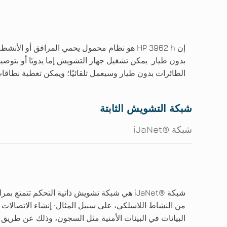
إن HP 3962 h هو نظام محمول يحمي المرافق أو ال
بدون طيار. يمكن تشغيل جهاز التشويش إما يدويًا أو بتوصي
الطائرات بدون طيار وسيعمل تلقائيًا؛ ويمكن تغطية نطاقات 
شبكة التشويش الثابتة
شبكة iJaNet®‎
شبكة iJaNet®‎ هي شبكة تشويش ذاتية التحكم تتمتع
من النشاط اللاسلكي، على سبيل المثال: إنشاء الاتصالات 
البيانات في البيئات الأمنية مثل السجون، وذلك عن طريق