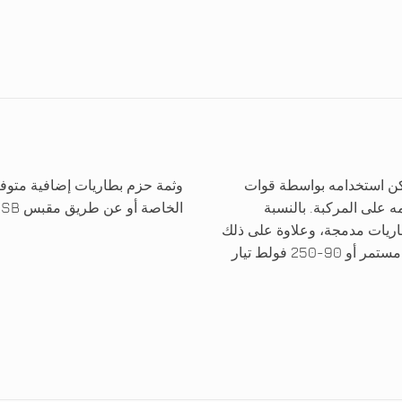
لتكتيكية ويمكن استخدامه بواسطة قوات
وثمة حزم بطاريات إضافية متوفرة ا
مه على المركبة. بالنسبة
الخاصة أو عن طريق مقبس USB المُعد مسبقًا يزيد من مرونة النظام.
ريات مدمجة، وعلاوة على ذلك
يمكن التشغيل بجهد 12 فولط تيار مستمر أو 24 فولط تيار مستمر أو 90-250 فولط تيار