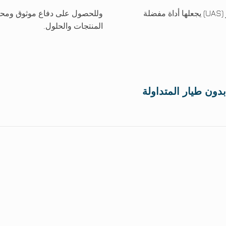
إن التوفر الكبير والتحكم البسيط في الطائرات بدون طيار (UAS) يجعلها أداة مفضلة
وللحصول على دفاع موثوق ومحكم
المنتجات والحلول.
دون طيار المتداولة