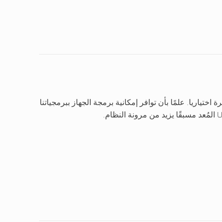
ختياريا. علمًا بأن توافر إمكانية برمجة الجهاز ببرمجياتنا