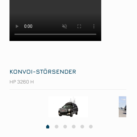
KONVOI-STÖRSENDER
HP 3260 H
1
2
3
4
5
0