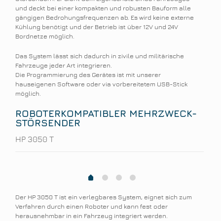
und deckt bei einer kompakten und robusten Bauform alle
gängigen Bedrohungsfrequenzen ab. Es wird keine externe
Kühlung benötigt und der Betrieb ist über 12V und 24V
Bordnetze möglich.
Das System lässt sich dadurch in zivile und militärische
Fahrzeuge jeder Art integrieren.
Die Programmierung des Gerätes ist mit unserer
hauseigenen Software oder via vorbereitetem USB-Stick
möglich.
ROBOTERKOMPATIBLER MEHRZWECK-
STÖRSENDER
HP 3050 T
1
2
3
0
Der HP 3050 T ist ein verlegbares System, eignet sich zum
Verfahren durch einen Roboter und kann fest oder
herausnehmbar in ein Fahrzeug integriert werden.