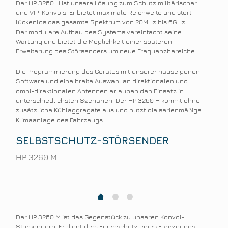
Der HP 3260 H ist unsere Lösung zum Schutz militärischer
und VIP-Konvois. Er bietet maximale Reichweite und stört
lückenlos das gesamte Spektrum von 20MHz bis 6GHz.
Der modulare Aufbau des Systems vereinfacht seine
Wartung und bietet die Möglichkeit einer späteren
Erweiterung des Störsenders um neue Frequenzbereiche.
Die Programmierung des Gerätes mit unserer hauseigenen
Software und eine breite Auswahl an direktionalen und
omni-direktionalen Antennen erlauben den Einsatz in
unterschiedlichsten Szenarien. Der HP 3260 H kommt ohne
zusätzliche Kühlaggregate aus und nutzt die serienmäßige
Klimaanlage des Fahrzeugs.
SELBSTSCHUTZ-STÖRSENDER
HP 3260 M
1
2
0
Der HP 3260 M ist das Gegenstück zu unseren Konvoi-
Störsendern. Er dient dem Eigenschutz eines Fahrzeuges