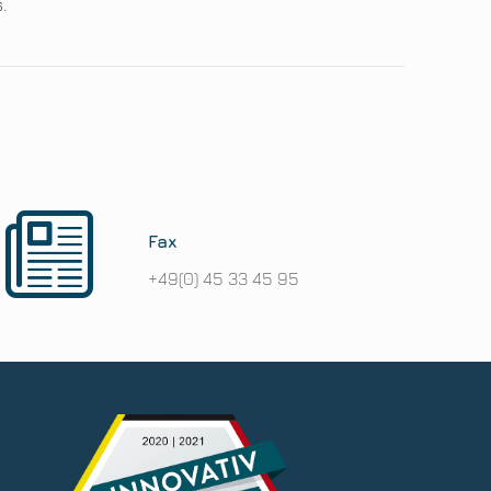
.
Fax
+49(0) 45 33 45 95